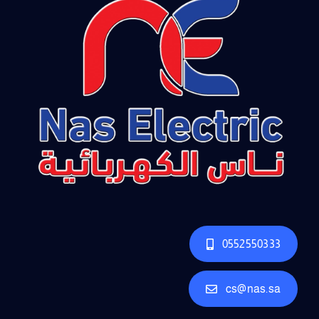
0552550333
cs@nas.sa