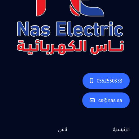
0552550333
cs@nas.sa
الرئيسية
ناس