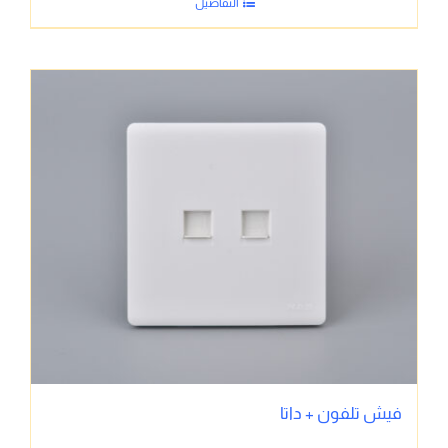
التفاصيل
فيش تلفون + داتا