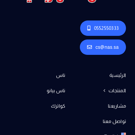
0552550333
cs@nas.sa
الرئيسية
ناس
المنتجات
ناس بيانو
مشاريعنا
كواترك
تواصل معنا